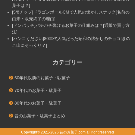
菓子は？]
[5/8チップ]ドラゴンボールCMで人気の懐かしスナック[名前の
由来・販売終了の理由]
[ドンパッチ]パチパチ弾けるお菓子の仕組みは？[通販で買う方
法]
[ハンコください]80年代人気だった昭和の懐かしのチョコ[きの
こ山にそっくり？]
カテゴリー
60年代以前のお菓子・駄菓子
70年代のお菓子・駄菓子
80年代のお菓子・駄菓子
昔のお菓子・駄菓子まとめ
Copyright©
2021-2026 昔のお菓子.com
all right reserved