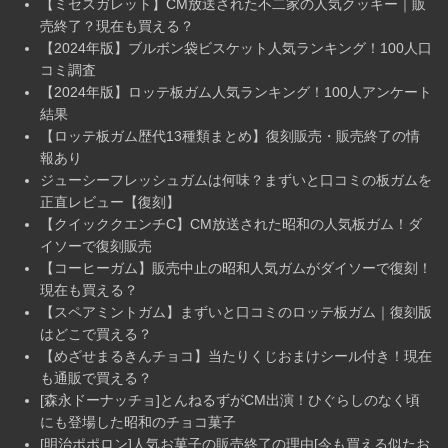
【ミセスガレット】CM放送された不二家の人気クッキー｜販
売終了？現在も買える？
【2024年版】ブルボン袋ビスケット人気ランキング！100人口
コミ調査
【2024年版】ロッテ板ガム人気ランキング！100人アンケート
結果
【ロッテ板ガム歴代13種類まとめ】復刻販売・販売終了の情
報あり
ジューシーフレッシュガムは何味？まずいと口コミの板ガムを
正直レビュー【復刻】
【クイッククエンチC】CM放送された昭和の人気板ガム！ダ
イソーで復刻販売
【コーヒーガム】販売中止の昭和人気ガムがダイソーで復刻！
現在も買える？
【スペアミントガム】まずいと口コミのロッテ板ガム｜復刻版
はどこで買える？
【めざせまるきんチョコ】当たりくじおまけシール付き！現在
も通販で買える？
[森永ドーナッチョ]とんねるずがCM出演！ひぐらしのなく頃
にも登場した昭和のチョコ菓子
[明治ポポロン]人気お菓子の販売終了の理由[今も買える似たお