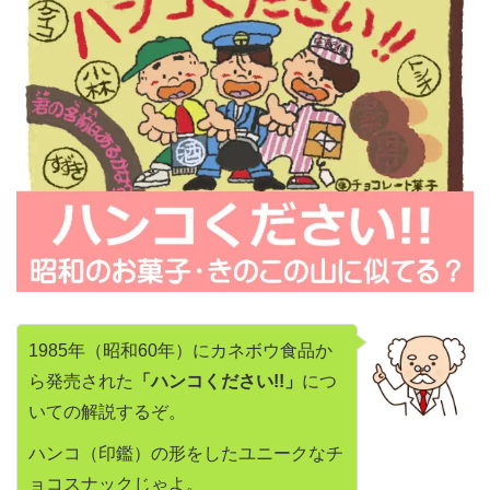
1985年（昭和60年）にカネボウ食品か
ら発売された
「ハンコください!!」
につ
いての解説するぞ。
ハンコ（印鑑）の形をしたユニークなチ
ョコスナックじゃよ。