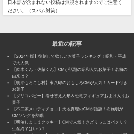
日本語が含まれない投稿は無視されますのでご注意く
ださい。（スパム対策）
最近の記事
【2024年版】復刻して欲しいお菓子ランキング！昭和・平成
で大人気
【鈴木くん・佐藤くん】CMが話題の昭和人気お菓子！名前の
由来は？
【明治もろこし村】東八郎のおもしろCMが人気！カード付き
お菓子
【グリコパピー】着せ替え人形＆恐竜フィギュアおまけ入りお
菓子
【不二家メロディチョコ】天地真理のCMが話題！布施明が
CMソングを熱唱
【明治しましまクッキー】CMで人気！きどりっこはパクリ？
生産終了はいつ？