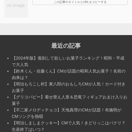
この記事のタイトルとURLをコピーする
最近の記事
【2024年版】復刻して欲しいお菓子ランキング！昭和・平成
で大人気
【鈴木くん・佐藤くん】CMが話題の昭和人気お菓子！名前の
由来は？
【明治もろこし村】東八郎のおもしろCMが人気！カード付き
お菓子
【グリコパピー】着せ替え人形＆恐竜フィギュアおまけ入りお
菓子
【不二家メロディチョコ】天地真理のCMが話題！布施明が
CMソングを熱唱
【明治しましまクッキー】CMで人気！きどりっこはパクリ？
生産終了はいつ？