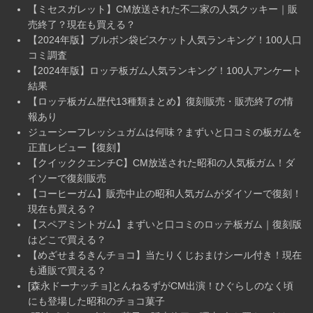
【ミセスガレット】CM放送された不二家の人気クッキー｜販
売終了？現在も買える？
【2024年版】ブルボン袋ビスケット人気ランキング！100人口
コミ調査
【2024年版】ロッテ板ガム人気ランキング！100人アンケート
結果
【ロッテ板ガム歴代13種類まとめ】復刻販売・販売終了の情
報あり
ジューシーフレッシュガムは何味？まずいと口コミの板ガムを
正直レビュー【復刻】
【クイッククエンチC】CM放送された昭和の人気板ガム！ダ
イソーで復刻販売
【コーヒーガム】販売中止の昭和人気ガムがダイソーで復刻！
現在も買える？
【スペアミントガム】まずいと口コミのロッテ板ガム｜復刻版
はどこで買える？
【めざせまるきんチョコ】当たりくじおまけシール付き！現在
も通販で買える？
[森永ドーナッチョ]とんねるずがCM出演！ひぐらしのなく頃
にも登場した昭和のチョコ菓子