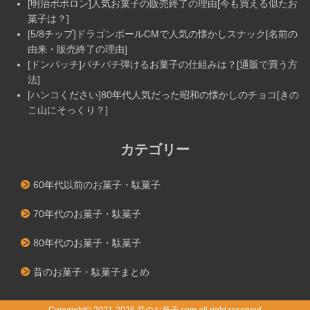
[明治ポポロン]人気お菓子の販売終了の理由[今も買える似たお
菓子は？]
[5/8チップ]ドラゴンボールCMで人気の懐かしスナック[名前の
由来・販売終了の理由]
[ドンパッチ]パチパチ弾けるお菓子の仕組みは？[通販で買う方
法]
[ハンコください]80年代人気だった昭和の懐かしのチョコ[きの
こ山にそっくり？]
カテゴリー
60年代以前のお菓子・駄菓子
70年代のお菓子・駄菓子
80年代のお菓子・駄菓子
昔のお菓子・駄菓子まとめ
Copyright©
2021-2026 昔のお菓子.com
all right reserved